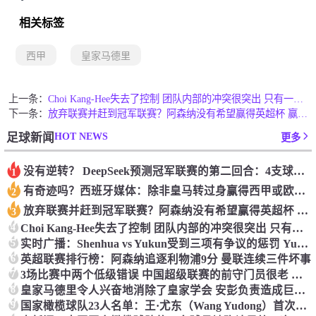
相关标签
西甲
皇家马德里
上一条：
Choi Kang-Hee失去了控制 团队内部的冲突很突出 只有一个人可以从水火中拯救崔孔
下一条：
放弃联赛并赶到冠军联赛？阿森纳没有希望赢得英超杯 赢得欧洲冠军的可能性
HOT NEWS
足球新闻
更多
没有逆转？ DeepSeek预测冠军联赛的第二回合：4支球队在第一回合中获胜 枪手输了
1
有奇迹吗？西班牙媒体：除非皇马转过身赢得西甲或欧洲冠军
2
放弃联赛并赶到冠军联赛？阿森纳没有希望赢得英超杯 赢得欧洲冠军的可能性
3
4
Choi Kang-Hee失去了控制 团队内部的冲突很突出 只有一个人可以从水火中拯救崔孔
5
实时广播：Shenhua vs Yukun受到三项有争议的惩罚 Yukun将向中国足球联合会提出投诉
6
英超联赛排行榜：阿森纳追逐利物浦9分 曼联连续三件坏事
7
3场比赛中两个低级错误 中国超级联赛的前守门员很老 是时候让位了 最好的继任者出现
8
皇家马德里令人兴奋地消除了皇家学会 安彭负责造成巨大的灾难！
9
国家橄榄球队23人名单：王·尤东（Wang Yudong）首次被选为第11名 塞吉尼奥（Serginho）在名单上