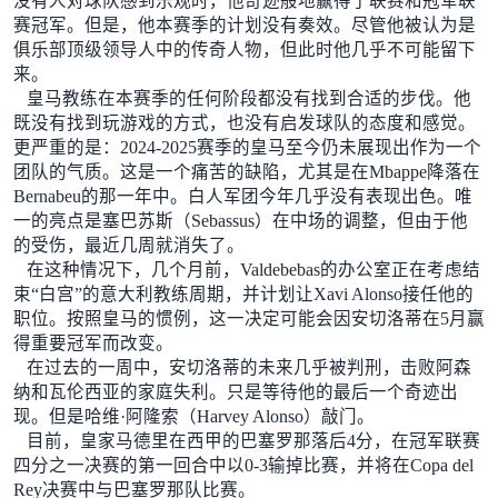
没有人对球队感到乐观时，他奇迹般地赢得了联赛和冠军联
赛冠军。但是，他本赛季的计划没有奏效。尽管他被认为是
俱乐部顶级领导人中的传奇人物，但此时他几乎不可能留下
来。
皇马教练在本赛季的任何阶段都没有找到合适的步伐。他
既没有找到玩游戏的方式，也没有启发球队的态度和感觉。
更严重的是：
2024-2025赛季的皇马至今仍未展现出作为一个
团队的气质
。这是一个痛苦的缺陷，尤其是在Mbappe降落在
Bernabeu的那一年中。白人军团今年几乎没有表现出色。唯
一的亮点是塞巴苏斯（Sebassus）在中场的调整，但由于他
的受伤，最近几周就消失了。
在这种情况下，几个月前，Valdebebas的办公室正在考虑结
束“白宫”的意大利教练周期，并计划让Xavi Alonso接任他的
职位。
按照皇马的惯例，这一决定可能会因安切洛蒂在5月赢
得重要冠军而改变
。
在过去的一周中，安切洛蒂的未来几乎被判刑，击败阿森
纳和瓦伦西亚的家庭失利。只是等待他的最后一个奇迹出
现。但是哈维·阿隆索（Harvey Alonso）敲门。
目前，皇家马德里在西甲的巴塞罗那落后4分，在冠军联赛
四分之一决赛的第一回合中以0-3输掉比赛，并将在Copa del
Rey决赛中与巴塞罗那队比赛。