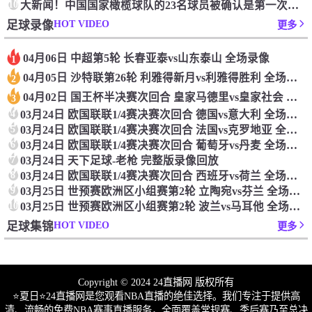
10
大新闻！中国国家橄榄球队的23名球员被确认是第一次进入阵容
HOT VIDEO
足球录像
更多
04月06日 中超第5轮 长春亚泰vs山东泰山 全场录像
1
04月05日 沙特联第26轮 利雅得新月vs利雅得胜利 全场录像
2
04月02日 国王杯半决赛次回合 皇家马德里vs皇家社会 全场录像
3
4
03月24日 欧国联联1/4赛决赛次回合 德国vs意大利 全场录像回放
5
03月24日 欧国联联1/4赛决赛次回合 法国vs克罗地亚 全场录像回放
6
03月24日 欧国联联1/4赛决赛次回合 葡萄牙vs丹麦 全场录像回放
7
03月24日 天下足球-老枪 完整版录像回放
8
03月24日 欧国联联1/4赛决赛次回合 西班牙vs荷兰 全场录像回放
9
03月25日 世预赛欧洲区小组赛第2轮 立陶宛vs芬兰 全场录像回放
10
03月25日 世预赛欧洲区小组赛第2轮 波兰vs马耳他 全场录像回放
HOT VIDEO
足球集锦
更多
Copyright © 2024 24直播网 版权所有
⭐️夏日⭐24直播网是您观看NBA直播的绝佳选择。我们专注于提供高
清、流畅的免费NBA赛事直播服务，全面覆盖常规赛、季后赛乃至总决