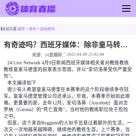
首页
>
>
当前位置:
首页
资讯
足球资讯
足球直播
篮球直播
有奇迹吗？西班牙媒体：除非皇马转过身赢得西甲或欧洲冠军
足球录像
2025-04-09 23:02:00
来源：24直播网
篮球录像
24 Live Network 4月9日新闻西班牙媒体相关者对教练教练
足球新闻
教练皇家马德里的前景表示悲观，并以“安切洛蒂受伤严重受
伤”。
篮球新闻
本文编译如下
很少有人希望皇家马德里在本赛季的这个阶段继续争夺冠
军。皇家马德里管理公司还承认，毕竟，本赛季开始如此艰
难。更重要的是，去年12月，安切洛蒂（Ancelotti）面对吉
罗纳（Girona）的“死亡直角”，当时他的教练职位处于危险
之中。
但是，这个来自Reggiolo的人似乎总是过着额外的生活，一
次又一次地越来越障碍，继续他的教练生涯。上个赛季，当