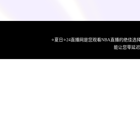
⭐️夏日⭐24直播网是您观看NBA直播的绝
能让您零延迟