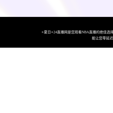
⭐️夏日⭐24直播网是您观看NBA直播的绝
能让您零延迟