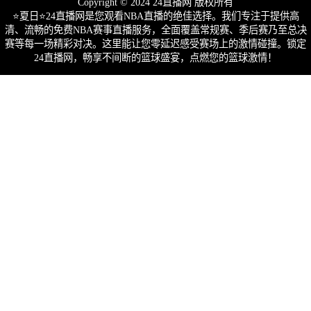
Copyright © 2024 24直播网 版权所有
⭐️夏日⭐24直播网是您观看NBA直播的绝佳选择。我们专注于提供高
清、流畅的免费NBA赛事直播服务，全面覆盖常规赛、季后赛乃至总决
赛等每一场精彩对决。这里能让您零延迟感受赛场上的激情碰撞。锁定
24直播网，畅享不间断的篮球盛宴，点燃您的篮球激情！