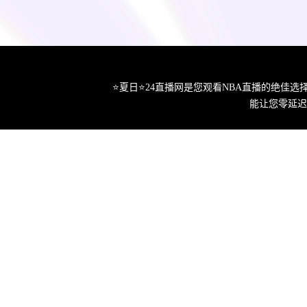
⭐️夏日⭐24直播网是您观看NBA直播的绝
能让您零延迟