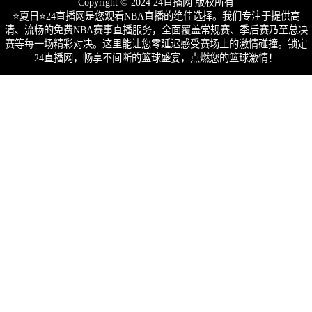
Copyright © 2024 24直播网 版权所有
⭐️夏日⭐24直播网是您观看NBA直播的绝佳选择。我们专注于提供高
清、流畅的免费NBA赛事直播服务，全面覆盖常规赛、季后赛乃至总决
赛等每一场精彩对决。这里能让您零延迟感受赛场上的激情碰撞。锁定
24直播网，畅享不间断的篮球盛宴，点燃您的篮球激情！