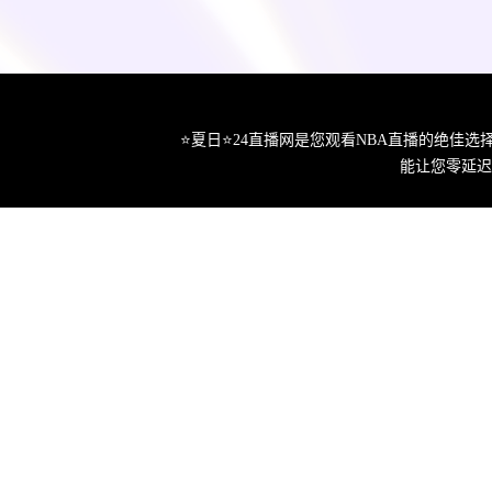
⭐️夏日⭐24直播网是您观看NBA直播的绝
能让您零延迟