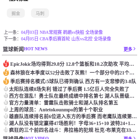
掘金
马刺
上一条：
04月03日 NBA常规赛 鹈鹕vs快船 全场录像
下一条：
04月05日 CBA季后赛首轮 山东vs北控 全场录像
HOT NEWS
篮球新闻
更多
Epic️Jokic场均得到29.8分 12.8个篮板和10.2次助攻 平均三双很容易吗？
1
森林狼在本季度以52分击败了灰熊！一个部分中的21个中有18个！骑着摇头丸的战士第六 湖船不舒服
2
季后赛排名模式:5球队已得到确认 西方有一支悲惨的3-8队
3
4
太阳队连续8场失利 错过了季后赛 1.5亿巨人完全失败了
5
西方在混乱！勇士队在最终成绩中排名第七 湖人队晋级季后赛 火箭向快船送了礼物
6
官方力量清单：雷霆队击败骑士和湖人队排名第五
7
上周的球员：Antetokounmpo的第十个职业
8
雄鹿队连续排名前6位进入东方的季后赛 而老鹰队连续第四年在季后赛中踢球
9
湖人队没有锁定赢得47场胜利！字母36+15+10 波特24+12+8 42胜利以锁定季后赛
10
疯狂的三个前四名战斗：弗拉格的犯规 杜克·布莱克在33秒的惊喜中出现了
HOT VIDEO