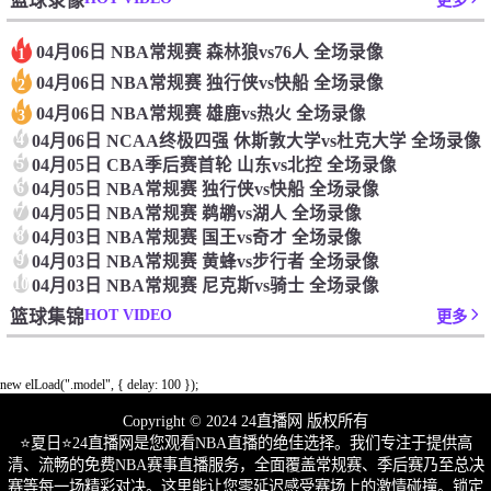
篮球录像
更多
04月06日 NBA常规赛 森林狼vs76人 全场录像
1
04月06日 NBA常规赛 独行侠vs快船 全场录像
2
04月06日 NBA常规赛 雄鹿vs热火 全场录像
3
4
04月06日 NCAA终极四强 休斯敦大学vs杜克大学 全场录像
5
04月05日 CBA季后赛首轮 山东vs北控 全场录像
6
04月05日 NBA常规赛 独行侠vs快船 全场录像
7
04月05日 NBA常规赛 鹈鹕vs湖人 全场录像
8
04月03日 NBA常规赛 国王vs奇才 全场录像
9
04月03日 NBA常规赛 黄蜂vs步行者 全场录像
10
04月03日 NBA常规赛 尼克斯vs骑士 全场录像
HOT VIDEO
篮球集锦
更多
new elLoad(".model", { delay: 100 });
Copyright © 2024 24直播网 版权所有
⭐️夏日⭐24直播网是您观看NBA直播的绝佳选择。我们专注于提供高
清、流畅的免费NBA赛事直播服务，全面覆盖常规赛、季后赛乃至总决
赛等每一场精彩对决。这里能让您零延迟感受赛场上的激情碰撞。锁定