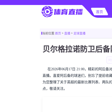
首页
>
>
当前位置:
首页
直播
足球直播
阿
在2026年06月17日 21:00，精彩
直播。喜爱阿后备的球迷们，别忘了提前收
为您整理了关于英超的最新比赛列表、两队
点，敬请关注。