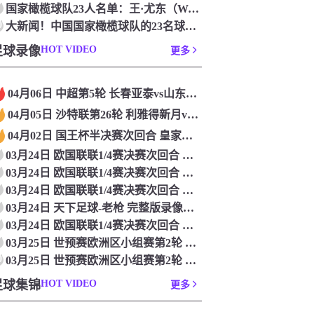
国家橄榄球队23人名单：王·尤东（Wang Yudong）首次被选为第11名 塞吉尼奥（Serginho）在名单上
0
大新闻！中国国家橄榄球队的23名球员被确认是第一次进入阵容
足球录像
HOT VIDEO
更多
04月06日 中超第5轮 长春亚泰vs山东泰山 全场录像
04月05日 沙特联第26轮 利雅得新月vs利雅得胜利 全场录像
04月02日 国王杯半决赛次回合 皇家马德里vs皇家社会 全场录像
03月24日 欧国联联1/4赛决赛次回合 德国vs意大利 全场录像回放
03月24日 欧国联联1/4赛决赛次回合 法国vs克罗地亚 全场录像回放
03月24日 欧国联联1/4赛决赛次回合 葡萄牙vs丹麦 全场录像回放
03月24日 天下足球-老枪 完整版录像回放
03月24日 欧国联联1/4赛决赛次回合 西班牙vs荷兰 全场录像回放
03月25日 世预赛欧洲区小组赛第2轮 立陶宛vs芬兰 全场录像回放
0
03月25日 世预赛欧洲区小组赛第2轮 波兰vs马耳他 全场录像回放
足球集锦
HOT VIDEO
更多