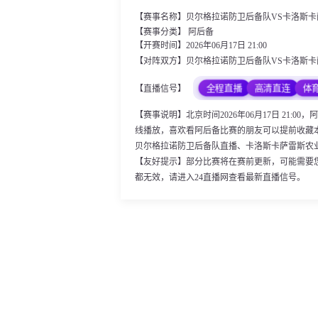
【赛事名称】贝尔格拉诺防卫后备队VS卡洛斯
【赛事分类】
阿后备
【开赛时间】2026年06月17日 21:00
【对阵双方】贝尔格拉诺防卫后备队VS卡洛斯
全程直播
高清直连
体
【直播信号】
【赛事说明】北京时间2026年06月17日 21
线播放，喜欢看阿后备比赛的朋友可以提前收藏
贝尔格拉诺防卫后备队直播、卡洛斯卡萨雷斯农
【友好提示】部分比赛将在赛前更新，可能需要
都无效，请进入24直播网查看最新直播信号。