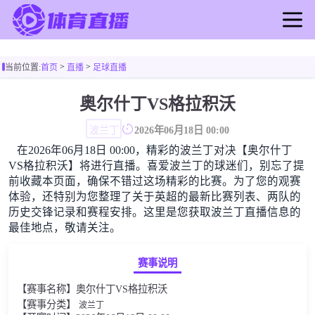
首页
>
>
当前位置:
首页
直播
足球直播
足球直播
篮球直播
奥尔什丁VS格拉积沃
足球录像
波兰丁
2026年06月18日 00:00
篮球录像
在2026年06月18日 00:00，精彩的波兰丁对决【奥尔什丁
足球新闻
VS格拉积沃】将进行直播。喜爱波兰丁的球迷们，别忘了提
篮球新闻
前收藏本页面，确保不错过这场精彩的比赛。为了您的观赛
体验，还特别为您整理了关于英超的最新比赛列表、两队的
历史交锋记录和赛程安排。这里是您获取波兰丁直播信息的
最佳地点，敬请关注。
赛事说明
【赛事名称】奥尔什丁VS格拉积沃
【赛事分类】
波兰丁