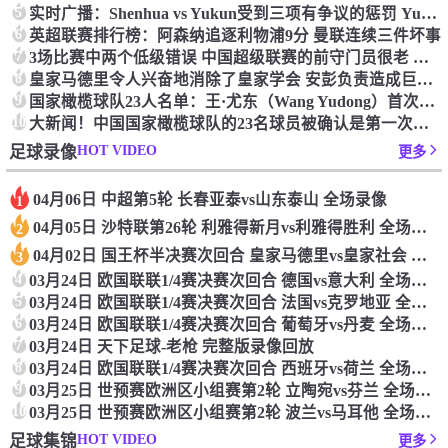
5
实时广播：Shenhua vs Yukun受到三项有争议的惩罚 Yukun将向中国足球联合会提出投诉
6
英超联赛排行榜：阿森纳追逐利物浦9分 曼联连续三件坏事
7
3场比赛中两个低级错误 中国超级联赛的前守门员很老 是时候让位了 最好的继任者出现
8
皇家马德里令人兴奋地消除了皇家学会 安彭负责造成巨大的灾难！
9
国家橄榄球队23人名单：王·尤东（Wang Yudong）首次被选为第11名 塞吉尼奥（Serginho）在名单上
10
大新闻！中国国家橄榄球队的23名球员被确认是第一次进入阵容
HOT VIDEO
足球录像
更多
04月06日 中超第5轮 长春亚泰vs山东泰山 全场录像
1
04月05日 沙特联第26轮 利雅得新月vs利雅得胜利 全场录像
2
04月02日 国王杯半决赛次回合 皇家马德里vs皇家社会 全场录像
3
4
03月24日 欧国联联1/4赛决赛次回合 德国vs意大利 全场录像回放
5
03月24日 欧国联联1/4赛决赛次回合 法国vs克罗地亚 全场录像回放
6
03月24日 欧国联联1/4赛决赛次回合 葡萄牙vs丹麦 全场录像回放
7
03月24日 天下足球-老枪 完整版录像回放
8
03月24日 欧国联联1/4赛决赛次回合 西班牙vs荷兰 全场录像回放
9
03月25日 世预赛欧洲区小组赛第2轮 立陶宛vs芬兰 全场录像回放
10
03月25日 世预赛欧洲区小组赛第2轮 波兰vs马耳他 全场录像回放
HOT VIDEO
足球集锦
更多