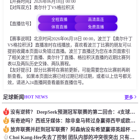
【开赛时间】2026年06月18日 00:00
【对阵双方】奥尔什丁VS格拉积沃
全程直播
高清直连
【直播信号】
体育直播
免费直播
【赛事说明】北京时间2026年06月18日 00:00，波兰丁【奥尔什丁
VS格拉积沃】直播准时在线播放，喜欢看波兰丁比赛的朋友可以
提前收藏本页面以免错过直播。波兰丁直播还为您在本页面索引
了相关波兰丁直播、奥尔什丁直播、格拉积沃直播的近期比赛列
表以及两队历史交锋、两队赛程。
【友好提示】部分比赛将在赛前更新，可能需要您在比赛前再刷
新查看。 如果本页面比赛已经过期已经过期，或者以上信号都无
效，请进入24直播网查看最新直播信号。
HOT NEWS
足球新闻
更多
没有逆转？ DeepSeek预测冠军联赛的第二回合：4支球队在第一回合中获胜 枪手输了
1
有奇迹吗？西班牙媒体：除非皇马转过身赢得西甲或欧洲冠军
2
放弃联赛并赶到冠军联赛？阿森纳没有希望赢得英超杯 赢得欧洲冠军的可能性
3
4
Choi Kang-Hee失去了控制 团队内部的冲突很突出 只有一个人可以从水火中拯救崔孔