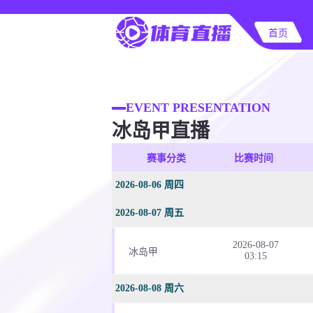
首页
EVENT PRESENTATION
冰岛甲直播
赛事分类
比赛时间
2026-08-06 周四
2026-08-07 周五
2026-08-07
冰岛甲
03:15
2026-08-08 周六