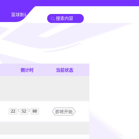
篮球新闻
倒计时
当前状态
:
:
22
52
08
即将开始