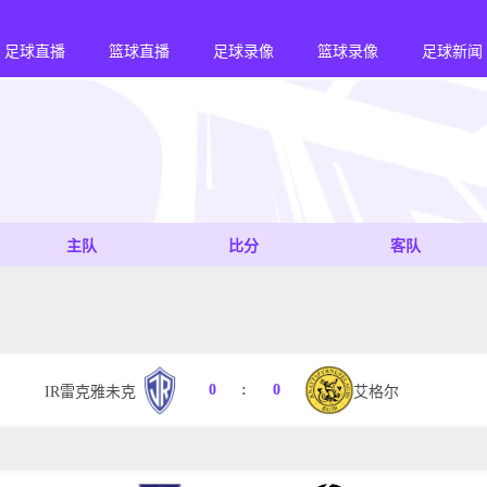
足球直播
篮球直播
足球录像
篮球录像
足球新闻
主队
比分
客队
0
:
0
IR雷克雅未克
艾格尔